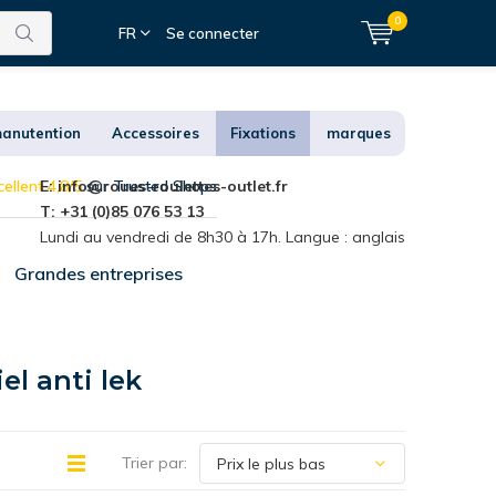
0
FR
Se connecter
anutention
Accessoires
Fixations
marques
ellent 4,8/5
E:
info@roues-roulettes-outlet.fr
sur Trusted Shops
T: +31 (0)85 076 53 13
Lundi au vendredi de 8h30 à 17h. Langue : anglais
Grandes entreprises
l anti lek
Trier par: