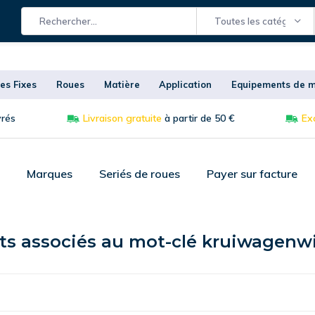
Toutes les catégories
es Fixes
Roues
Matière
Application
Equipements de m
vrés
Livraison gratuite
à partir de 50 €
Exc
Marques
Seriés de roues
Payer sur facture
ts associés au mot-clé kruiwagenwie