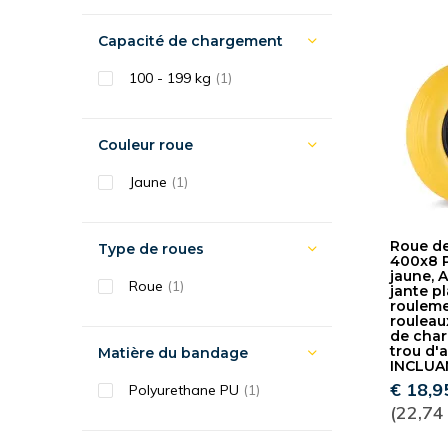
Capacité de chargement
100 - 199 kg
(1)
Couleur roue
Jaune
(1)
Roue de
Type de roues
400x8 P
jaune, A
Roue
(1)
jante p
rouleme
rouleau
de char
trou d
Matière du bandage
INCLUA
€ 18,9
Polyurethane PU
(1)
(22,74