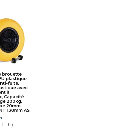
 brouette
U plastique
nti-fuite,
lastique avec
nt à
x, Capacité
ge 200kg,
'axe 20mm
NT 130mm AS
5
 TTC)