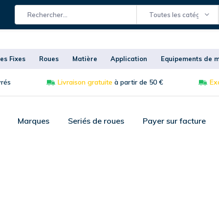
Toutes les catégories
es Fixes
Roues
Matière
Application
Equipements de m
vrés
Livraison gratuite
à partir de 50 €
Exc
Marques
Seriés de roues
Payer sur facture