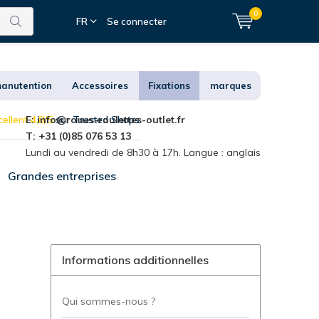
0
FR
Se connecter
anutention
Accessoires
Fixations
marques
ellent 4,8/5
E:
info@roues-roulettes-outlet.fr
sur Trusted Shops
T: +31 (0)85 076 53 13
Lundi au vendredi de 8h30 à 17h. Langue : anglais
Grandes entreprises
Informations additionnelles
Qui sommes-nous ?