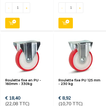
-
+
-
+
Roulette fixe en PU -
Roulette fixe PU 125 mm
160mm - 330kg
- 230 kg
€ 18,40
€ 8,92
(22,08 TTC)
(10,70 TTC)