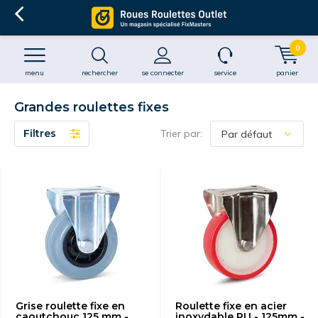
0
menu
rechercher
se connecter
service
panier
Grandes roulettes fixes
Filtres
Trier par:
Grise roulette fixe en
Roulette fixe en acier
caoutchouc 125 mm -
inoxydable PU - 125mm -