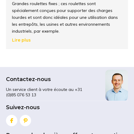
Grandes roulettes fixes ; ces roulettes sont
spécialement conçues pour supporter des charges
lourdes et sont donc idéales pour une utilisation dans
les entrepôts, les usines et autres environnements
industriels, par exemple.
Lire plus
Les grandes roulettes
fixes
sont fabriquées dans un
matériau durable et sont conçues pour durer
longtemps. Elles se montent facilement et constituent
une base stable pour le transport de matériel. Grâce à
leur
capacité de charge
élevée, ces roulettes
Contactez-nous
conviennent au transport d'objets lourds tels que des
machines ou des conteneurs. Les grandes roulettes
Un service client à votre écoute au +31
fixes vous permettent de travailler efficacement et en
(0)85 076 53 13
toute sécurité. Elles garantissent le bon déroulement de
votre transport de matériel.
Suivez-nous
Utilisation des grandes roues
fixes