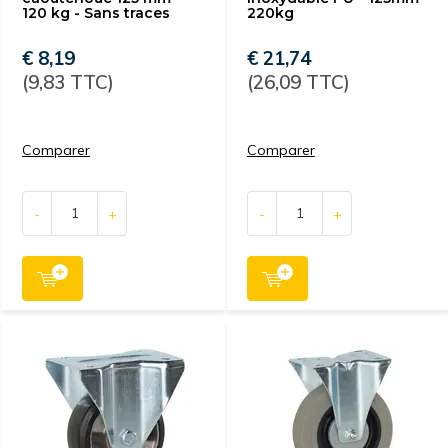
120 kg - Sans traces
220kg
€ 8,19
€ 21,74
(9,83 TTC)
(26,09 TTC)
Comparer
Comparer
-
+
-
+