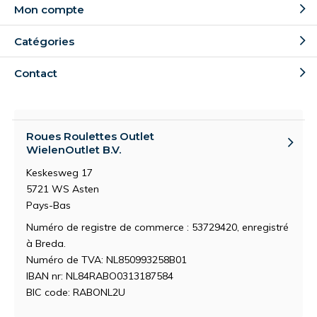
Mon compte
Catégories
Contact
Roues Roulettes Outlet
WielenOutlet B.V.
Keskesweg 17
5721 WS Asten
Pays-Bas
Numéro de registre de commerce : 53729420, enregistré
à Breda.
Numéro de TVA: NL850993258B01
IBAN nr: NL84RABO0313187584
BIC code: RABONL2U