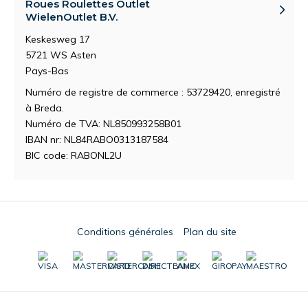
Roues Roulettes Outlet
WielenOutlet B.V.
Keskesweg 17
5721 WS Asten
Pays-Bas
Numéro de registre de commerce : 53729420, enregistré
à Breda.
Numéro de TVA: NL850993258B01
IBAN nr: NL84RABO0313187584
BIC code: RABONL2U
Conditions générales
Plan du site