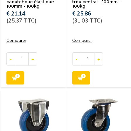
caoutchouc élastique -
trou central - 100mm -
100mm - 100kg
100kg
€ 21,14
€ 25,86
(25,37 TTC)
(31,03 TTC)
Comparer
Comparer
-
+
-
+