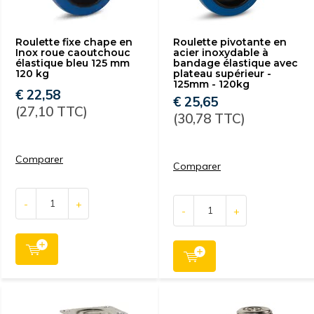
Roulette fixe chape en
Roulette pivotante en
Inox roue caoutchouc
acier inoxydable à
élastique bleu 125 mm
bandage élastique avec
120 kg
plateau supérieur -
125mm - 120kg
€ 22,58
€ 25,65
(27,10 TTC)
(30,78 TTC)
Comparer
Comparer
-
+
-
+