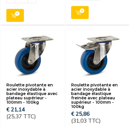
Roulette pivotante en
Roulette pivotante en
acier inoxydable à
acier inoxydable à
bandage élastique avec
bandage élastique
plateau supérieur -
freinée avec plateau
100mm - 100kg
supérieur - 100mm -
100kg
€ 21,14
€ 25,86
(25,37 TTC)
(31,03 TTC)