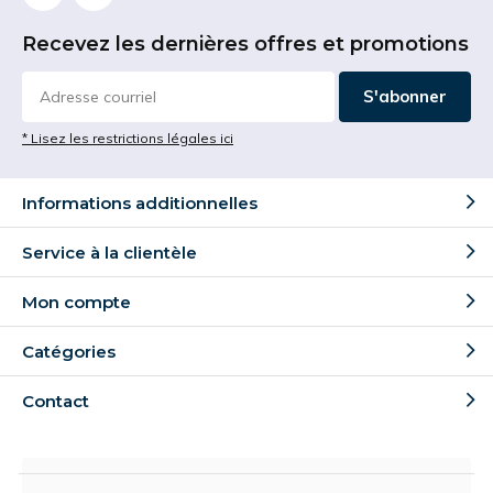
Recevez les dernières offres et promotions
S'abonner
* Lisez les restrictions légales ici
Informations additionnelles
Service à la clientèle
Mon compte
Catégories
Contact