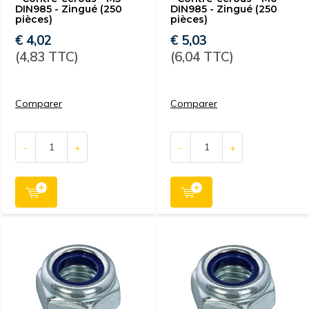
DIN985 - Zingué (250
DIN985 - Zingué (250
pièces)
pièces)
€ 4,02
€ 5,03
(4,83 TTC)
(6,04 TTC)
Comparer
Comparer
-
+
-
+