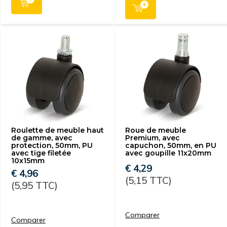
Roulette de meuble haut
Roue de meuble
de gamme, avec
Premium, avec
protection, 50mm, PU
capuchon, 50mm, en PU
avec tige filetée
avec goupille 11x20mm
10x15mm
€ 4,29
€ 4,96
(5,15 TTC)
(5,95 TTC)
Comparer
Comparer