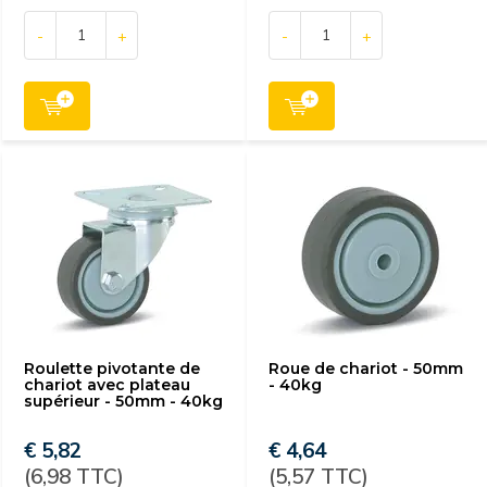
-
+
-
+
Roulette pivotante de
Roue de chariot - 50mm
chariot avec plateau
- 40kg
supérieur - 50mm - 40kg
€ 5,82
€ 4,64
(6,98 TTC)
(5,57 TTC)