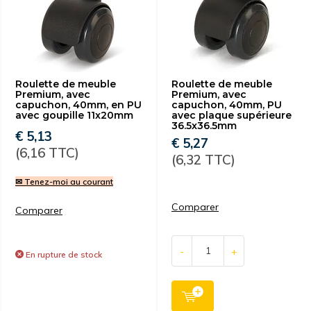
Roulette de meuble
Roulette de meuble
Premium, avec
Premium, avec
capuchon, 40mm, en PU
capuchon, 40mm, PU
avec goupille 11x20mm
avec plaque supérieure
36.5x36.5mm
€ 5,13
€ 5,27
(6,16 TTC)
(6,32 TTC)
✉ Tenez-moi au courant
Comparer
Comparer
-
+
En rupture de stock