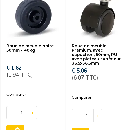
Roue de meuble noire -
Roue de meuble
50mm - 40kg
Premium, avec
capuchon, 50mm, PU
avec plateau supérieur
36.5x36.5mm
€ 1,62
€ 5,06
(1,94 TTC)
(6,07 TTC)
Comparer
Comparer
-
+
-
+