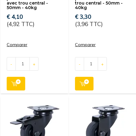
avec trou central -
trou central - 50mm -
50mm - 40kg
40kg
€ 4,10
€ 3,30
(4,92 TTC)
(3,96 TTC)
Comparer
Comparer
-
+
-
+