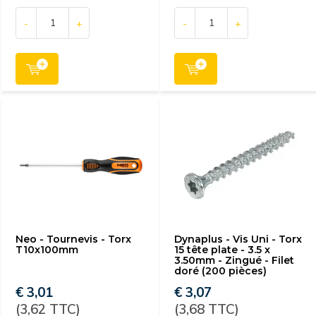
-
+
-
+
Neo - Tournevis - Torx
Dynaplus - Vis Uni - Torx
T10x100mm
15 tête plate - 3.5 x
3.50mm - Zingué - Filet
doré (200 pièces)
€ 3,01
€ 3,07
(3,62 TTC)
(3,68 TTC)