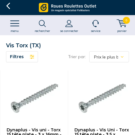
0
menu
rechercher
se connecter
service
panier
Vis Torx (TX)
Filtres
Trier par:
Dynaplus - Vis uni - Torx
Dynaplus - Vis Uni - Torx
15 tête plate - 3 x 16mm -
15 tête plate - 3.5 x