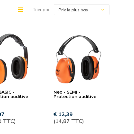
Trier par:
BASIC -
Neo - SEMI -
tion auditive
Protection auditive
07
€ 12,39
9 TTC)
(14,87 TTC)