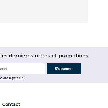
le
ndustrie sont plus ergonomiques que les
 épargnés mais les bruits sont aussi
x de réglage vous offrent un port confortable,
 votre audition, commandez des aujourd'hui un
les dernières offres et promotions
protéger les oreilles et l'ouïe
contre divers types
 Tous les protège-oreilles portent un indice
S'abonner
eau de protection standard offert, reconnu par
n type de
protecteur auditif garantit la
ictions légales ici
r à prévenir le développement de problèmes
ènes et la perte d'audition.
onnements bruyants
et dans des industries telles
on et les travaux de démolition, vous devez
Contact