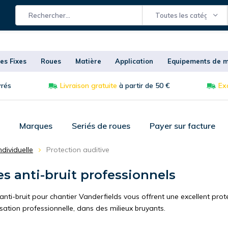
Toutes les catégories
es Fixes
Roues
Matière
Application
Equipements de m
vrés
Livraison gratuite
à partir de 50 €
Exc
Marques
Seriés de roues
Payer sur facture
dividuelle
Protection auditive
s anti-bruit professionnels
nti-bruit pour chantier Vanderfields vous offrent une excellent prote
isation professionnelle, dans des milieux bruyants.