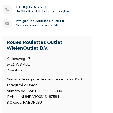
te dans le cadre de votre EPI (équipement de
+31 (0)85 076 53 13
de 08h30 à 17h Langue : anglais
info@roues-roulettes-outlet.fr
Nous répondons sous 24h
Roues Roulettes Outlet
WielenOutlet B.V.
Keskesweg 17
5721 WS Asten
Pays-Bas
Numéro de registre de commerce : 53729420,
enregistré à Breda.
Numéro de TVA: NL850993258B01
IBAN nr: NL84RABO0313187584
BIC code: RABONL2U