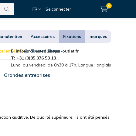
0
FR
Se connecter
anutention
Accessoires
Fixations
marques
ellent 4,8/5
E:
info@roues-roulettes-outlet.fr
sur Trusted Shops
T: +31 (0)85 076 53 13
Lundi au vendredi de 8h30 à 17h. Langue : anglais
Grandes entreprises
ction auditive. De qualité supérieure, ils ont été pensés