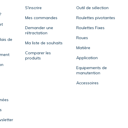
disposer d'une
protection auditive
adéqua
protection individuelle).
S'inscrire
Outil de sélection
?
Mes commandes
Roulettes pivotantes
et
Demander une
Roulettes Fixes
rétractation
Roues
lais de
Ma liste de souhaits
Matière
Comparer les
ement
Application
produits
on
Equipements de
manutention
Accessoires
nnées
s
sletter