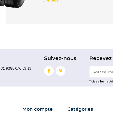
Lire plus
Une solution confortab
Nos
casques anti bruit
pour chantier et i
bouchons. Non seulement, vos tympas sont
davantage atténués. Les différents niveau
adapté à la tête de chacun.
Pour éviter des dommages irréversibles à
casque anti-bruit.
Suivez-nous
Recevez 
Les
casques anti-bruit
sont conçus pour
et sources de pollution sonore dangereuse.
+31 (0)85 076 53 13
SNR (Single Number Rating) qui est le niv
l'industrie européenne. L'utilisation du bo
* Lisez les restr
protection de l'audition
et peut contribue
d'oreille ou d'audition, tels que les acouph
Lorsque
vous travaillez dans des envir
que les usines, les chantiers de constructi
Mon compte
Catégories