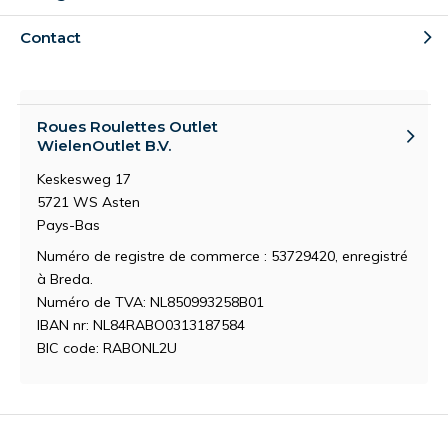
Contact
Roues Roulettes Outlet
WielenOutlet B.V.
Keskesweg 17
5721 WS Asten
Pays-Bas
Numéro de registre de commerce : 53729420, enregistré
à Breda.
Numéro de TVA: NL850993258B01
IBAN nr: NL84RABO0313187584
BIC code: RABONL2U