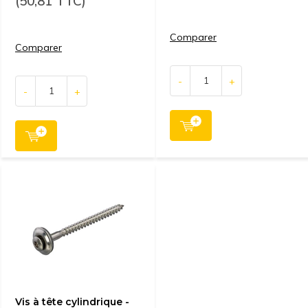
(50,81 TTC)
Comparer
Comparer
-
+
-
+
Vis à tête cylindrique -