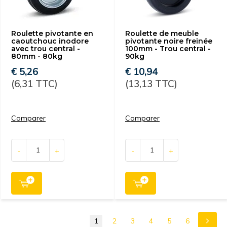
Roulette pivotante en
Roulette de meuble
caoutchouc inodore
pivotante noire freinée
avec trou central -
100mm - Trou central -
80mm - 80kg
90kg
€ 5,26
€ 10,94
(6,31 TTC)
(13,13 TTC)
Comparer
Comparer
-
+
-
+
1
2
3
4
5
6