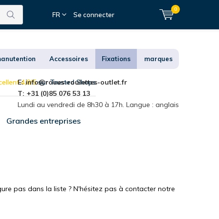
0
FR
Se connecter
anutention
Accessoires
Fixations
marques
ellent 4,8/5
E:
info@roues-roulettes-outlet.fr
sur Trusted Shops
T: +31 (0)85 076 53 13
Lundi au vendredi de 8h30 à 17h. Langue : anglais
Grandes entreprises
ure pas dans la liste ? N'hésitez pas à contacter notre