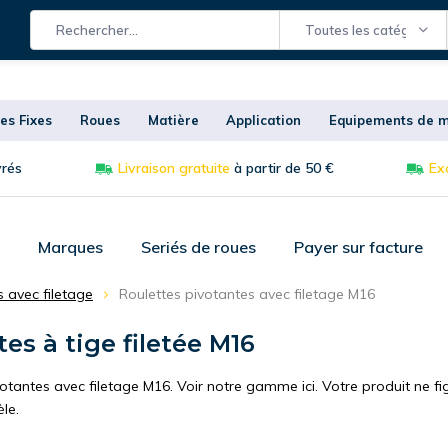
Toutes les catégories
es Fixes
Roues
Matière
Application
Equipements de m
vrés
Livraison gratuite
à partir de 50 €
Exc
Marques
Seriés de roues
Payer sur facture
s avec filetage
Roulettes pivotantes avec filetage M16
es à tige filetée M16
otantes avec filetage M16. Voir notre gamme ici. Votre produit ne fig
èle.