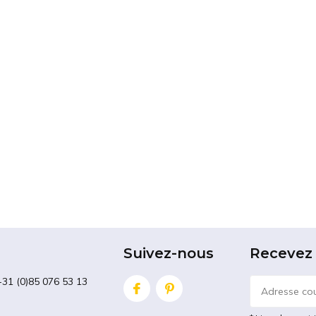
roulettes pour les
meubles
, notamment en 
Pensez par exemple aux armoires, aux bur
Acheter des roulettes c
Vous pouvez facilement acheter des roulet
disposons d'un très large éventail de
roule
applications. Nous fournissons nos
roulett
Qu'il s'agisse de petites roulettes pour l
grandes
roulettes pour charges lourdes
, 
endroit pour toutes vos roulettes !
Suivez-nous
Recevez 
+31 (0)85 076 53 13