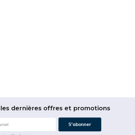
raison de leur magnifique revêtement noir.
eaux ou à d'autres meubles.
hez Roues Roulettes Outlet
tes en ligne chez Roues Roulettes Outlet. Nous
ttes fixes
et
pivotantes
pour diverses
es
tant aux
particuliers qu'aux entreprises
.
e dessous de votre chaise de bureau ou de
chez Roues Roulettes Outlet vous êtes au bon
les dernières offres et promotions
S'abonner