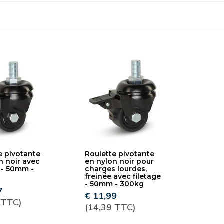
e pivotante
Roulette pivotante
n noir avec
en nylon noir pour
e - 50mm -
charges lourdes,
freinée avec filetage
- 50mm - 300kg
7
€ 11,99
 TTC)
(14,39 TTC)