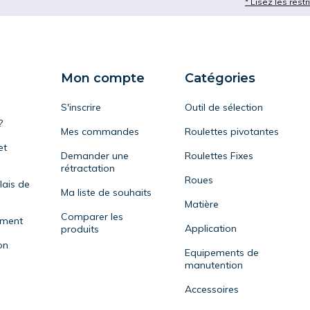
* Lisez les restr
Mon compte
Catégories
S'inscrire
Outil de sélection
?
Mes commandes
Roulettes pivotantes
et
Demander une
Roulettes Fixes
rétractation
Roues
lais de
Ma liste de souhaits
Matière
Comparer les
ement
Application
produits
on
Equipements de
manutention
Accessoires