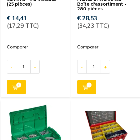
(25 pièces)
Boîte d'assortiment -
280 pièces
€ 14,41
€ 28,53
(17,29 TTC)
(34,23 TTC)
Comparer
Comparer
-
+
-
+