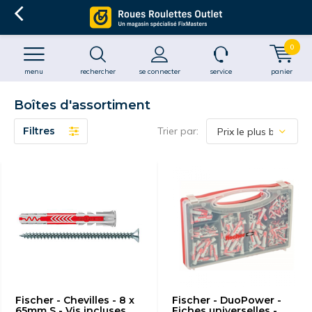
0
menu
rechercher
se connecter
service
panier
Boîtes d'assortiment
Filtres
Trier par:
Fischer - Chevilles - 8 x
Fischer - DuoPower -
65mm S - Vis incluses
Fiches universelles -