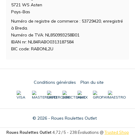
5721 WS Asten
Pays-Bas
Numéro de registre de commerce : 53729420, enregistré
à Breda.
Numéro de TVA: NL850993258B01
IBAN nr: NL84RABO0313187584
BIC code: RABONL2U
Conditions générales
Plan du site
© 2026 - Roues Roulettes Outlet
Roues Roulettes Outlet
4,72
/
5
-
238
Évaluations @
Trusted Shop