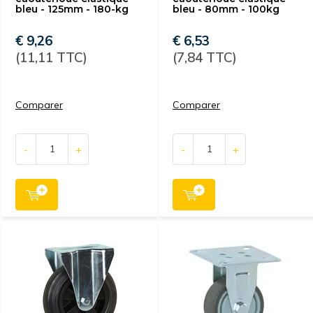
bleu - 125mm - 180-kg
bleu - 80mm - 100kg
€ 9,26
€ 6,53
(11,11 TTC)
(7,84 TTC)
Comparer
Comparer
-
+
-
+