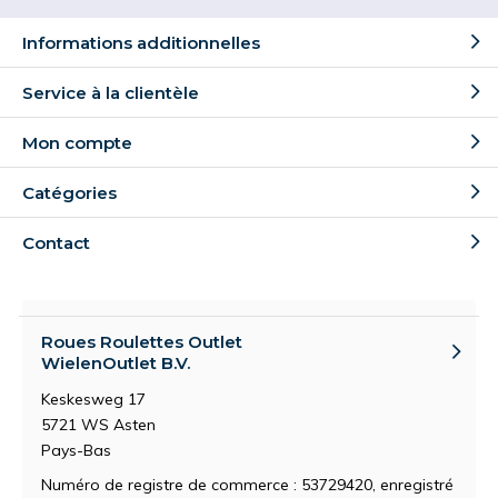
Il est préférable de calculer la tolérance de charge
Informations additionnelles
adéquate
en divisant le poids total par 3
. C’est ce que
nous conseillons car sur les surfaces qui ne sont pas
Service à la clientèle
plates, il arrive parfois qu’une roulette ne touche plus le
sol et que le poids repose alors sur 3 roulettes.
Mon compte
Sur nos pages produits, la tolérance est indiquée par
Catégories
roulette. Quatre
roulettes fixes
ayant une charge
maximale chacune de 50 kg peuvent supporter un
Contact
appareil dont la tolérance est de 200 kg.
Roues Roulettes Outlet
WielenOutlet B.V.
Keskesweg 17
5721 WS Asten
Pays-Bas
Numéro de registre de commerce : 53729420, enregistré