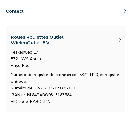
Contact
Roues Roulettes Outlet
WielenOutlet B.V.
Keskesweg 17
5721 WS Asten
Pays-Bas
Numéro de registre de commerce : 53729420, enregistré
à Breda.
Numéro de TVA: NL850993258B01
IBAN nr: NL84RABO0313187584
BIC code: RABONL2U