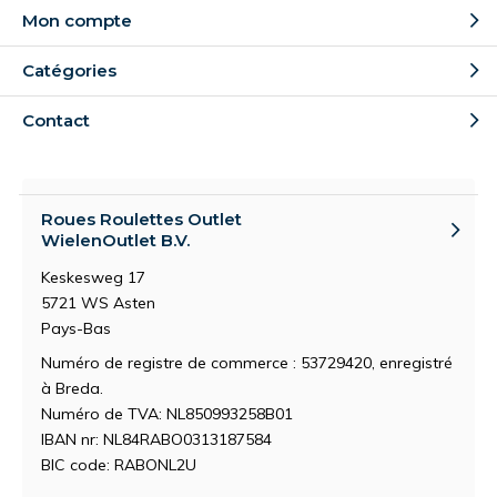
Mon compte
Catégories
Contact
Roues Roulettes Outlet
WielenOutlet B.V.
Keskesweg 17
5721 WS Asten
Pays-Bas
Numéro de registre de commerce : 53729420, enregistré
à Breda.
Numéro de TVA: NL850993258B01
IBAN nr: NL84RABO0313187584
BIC code: RABONL2U