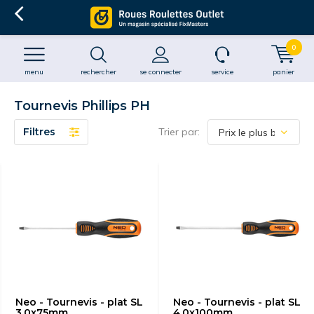
0
menu
rechercher
se connecter
service
panier
Tournevis Phillips PH
Filtres
Trier par:
Neo - Tournevis - plat SL
Neo - Tournevis - plat SL
3.0x75mm
4.0x100mm