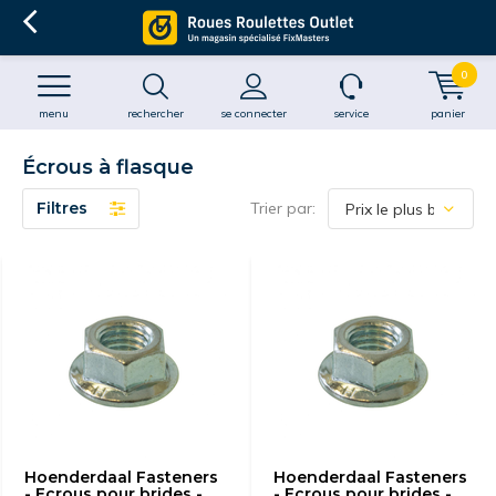
0
menu
rechercher
se connecter
service
panier
Écrous à flasque
Filtres
Trier par:
Hoenderdaal Fasteners
Hoenderdaal Fasteners
- Ecrous pour brides -
- Ecrous pour brides -