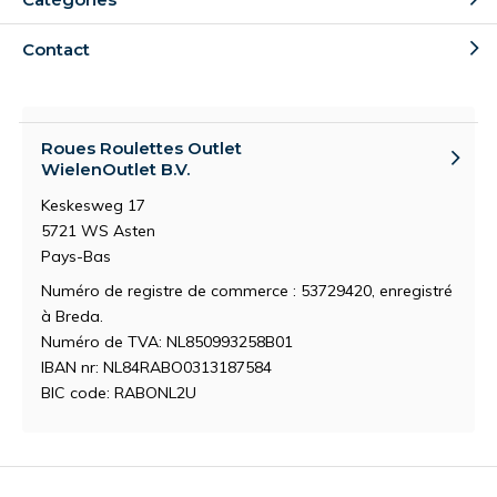
Contact
Roues Roulettes Outlet
WielenOutlet B.V.
Keskesweg 17
5721 WS Asten
Pays-Bas
Numéro de registre de commerce : 53729420, enregistré
à Breda.
Numéro de TVA: NL850993258B01
IBAN nr: NL84RABO0313187584
BIC code: RABONL2U