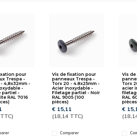
ixation pour
Vis de fixation pour
Vis de
x Trespa -
panneaux Trespa -
pannea
 - 4,8x32mm -
Torx 20 - 4.8x25mm -
Torx 2
noxydable -
Acier inoxydable -
acier 
 partiel -
Filetage partiel - Noir
filetag
ite RAL 7016
RAL 9005 (100
RAL 60
èces)
pièces)
pièces
1
€ 15,11
€ 15,
 TTC)
(18,14 TTC)
(18,1
arer
Comparer
Com