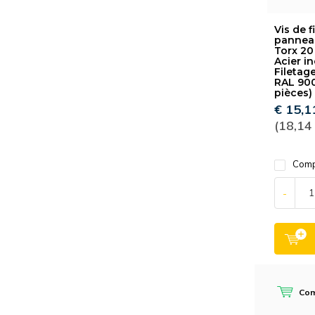
Vis de f
panneau
Torx 20
Acier i
Filetage
RAL 900
pièces)
€ 15,1
(18,14
Comp
-
Co