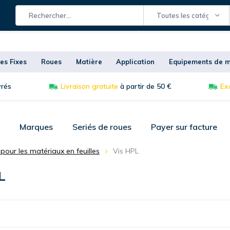
Toutes les catégories
es Fixes
Roues
Matière
Application
Equipements de m
vrés
Livraison gratuite
à partir de 50 €
Exc
Marques
Seriés de roues
Payer sur facture
pour les matériaux en feuilles
Vis HPL
L