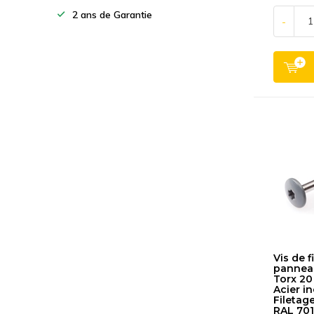
2 ans de Garantie
-
Vis de f
panneau
Torx 20
Acier i
Filetage
RAL 701