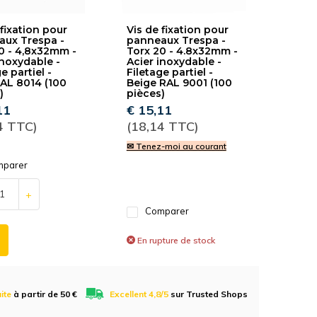
 fixation pour
Vis de fixation pour
ux Trespa -
panneaux Trespa -
0 - 4,8x32mm -
Torx 20 - 4.8x32mm -
inoxydable -
Acier inoxydable -
e partiel -
Filetage partiel -
AL 8014 (100
Beige RAL 9001 (100
)
pièces)
11
€ 15,11
4 TTC)
(18,14 TTC)
✉ Tenez-moi au courant
parer
+
Comparer
En rupture de stock
uite
à partir de 50 €
Excellent 4,8/5
sur Trusted Shops