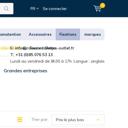
0
FR
Se connecter
anutention
Accessoires
Fixations
marques
ellent 4,8/5
E:
info@roues-roulettes-outlet.fr
sur Trusted Shops
T: +31 (0)85 076 53 13
Lundi au vendredi de 8h30 à 17h. Langue : anglais
Grandes entreprises
Trier par: