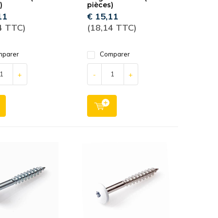
)
pièces)
11
€ 15,11
4 TTC)
(18,14 TTC)
parer
Comparer
+
-
+