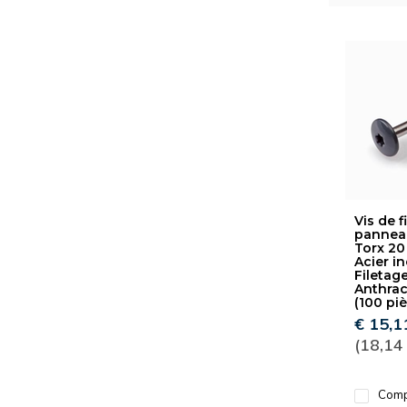
Vis de f
panneau
Torx 20
Acier i
Filetage
Anthrac
(100 pi
€ 15,1
(18,14
Comp