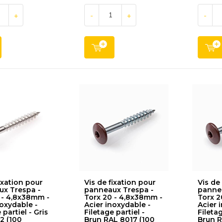
+
-
+
-
ixation pour
Vis de fixation pour
Vis de
x Trespa -
panneaux Trespa -
pannea
 - 4,8x38mm -
Torx 20 - 4,8x38mm -
Torx 2
noxydable -
Acier inoxydable -
Acier 
 partiel - Gris
Filetage partiel -
Filetag
2 (100
Brun RAL 8017 (100
Brun R