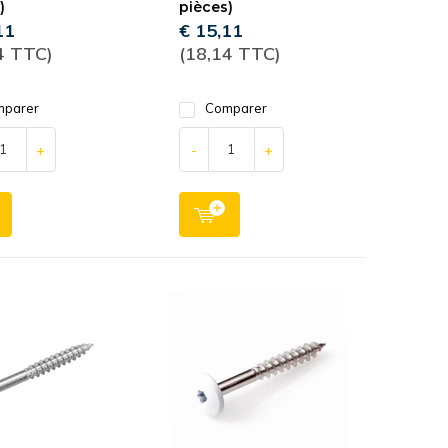
)
pièces)
11
€ 15,11
4 TTC)
(18,14 TTC)
parer
Comparer
+
-
+