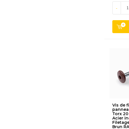
-
Vis de f
panneau
Torx 20
Acier i
Filetage
Brun RA