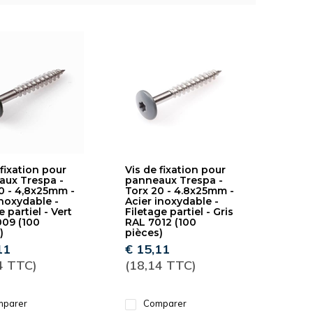
 fixation pour
Vis de fixation pour
ux Trespa -
panneaux Trespa -
0 - 4,8x25mm -
Torx 20 - 4.8x25mm -
inoxydable -
Acier inoxydable -
e partiel - Vert
Filetage partiel - Gris
09 (100
RAL 7012 (100
)
pièces)
11
€ 15,11
4 TTC)
(18,14 TTC)
parer
Comparer