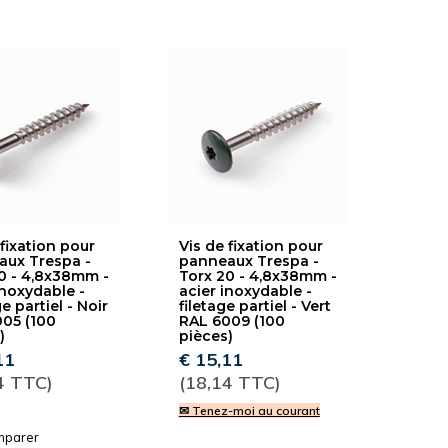
 fixation pour
Vis de fixation pour
ux Trespa -
panneaux Trespa -
0 - 4,8x38mm -
Torx 20 - 4,8x38mm -
inoxydable -
acier inoxydable -
e partiel - Noir
filetage partiel - Vert
05 (100
RAL 6009 (100
)
pièces)
11
€ 15,11
4 TTC)
(18,14 TTC)
✉ Tenez-moi au courant
parer