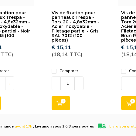
ixation pour
Vis de fixation pour
Vis de
x Trespa -
panneaux Trespa -
pannea
 - 4,8x32mm -
Torx 20 - 4,8x32mm -
Torx 2
noxydable -
Acier inoxydable -
Acier 
 partiel - Noir
Filetage partiel - Gris
Filetag
5 (100
RAL 7012 (100
Brun R
pièces)
pièces
1
€ 15,11
€ 15,
 TTC)
(18,14 TTC)
(18,1
arer
Comparer
Com
+
-
+
-
mmande
avant 17h
, Livraison sous 1 à 3 jours ouvrés
Livraison grat