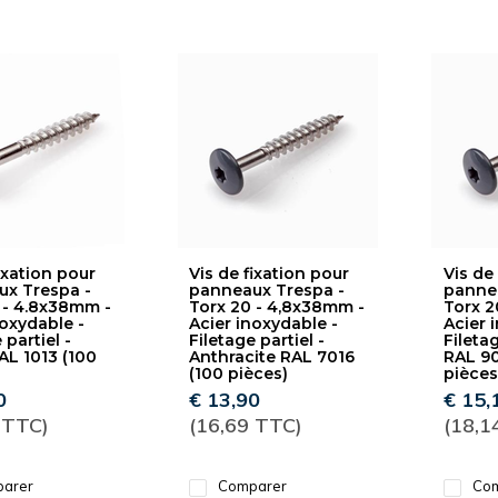
ixation pour
Vis de fixation pour
Vis de
x Trespa -
panneaux Trespa -
pannea
 - 4.8x38mm -
Torx 20 - 4,8x38mm -
Torx 2
noxydable -
Acier inoxydable -
Acier 
 partiel -
Filetage partiel -
Filetag
AL 1013 (100
Anthracite RAL 7016
RAL 90
(100 pièces)
pièces
0
€ 13,90
€ 15,
 TTC)
(16,69 TTC)
(18,1
arer
Comparer
Com