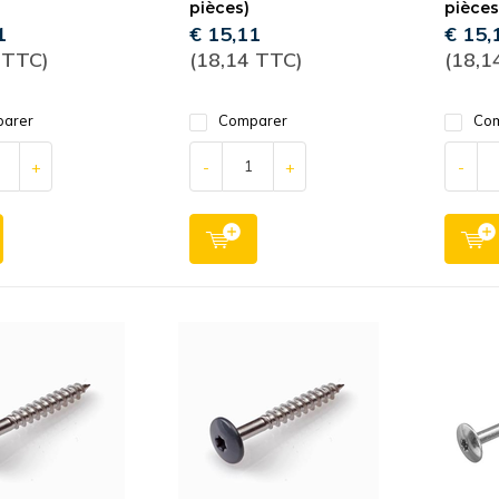
pièces)
pièces
1
€ 15,11
€ 15,
 TTC)
(18,14 TTC)
(18,1
arer
Comparer
Com
+
-
+
-