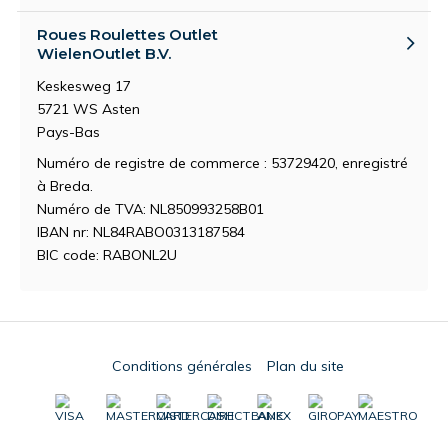
Roues Roulettes Outlet
WielenOutlet B.V.
Keskesweg 17
5721 WS Asten
Pays-Bas
Numéro de registre de commerce : 53729420, enregistré
à Breda.
Numéro de TVA: NL850993258B01
IBAN nr: NL84RABO0313187584
BIC code: RABONL2U
Conditions générales
Plan du site