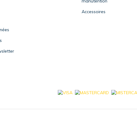
manutention
Accessoires
nnées
s
sletter