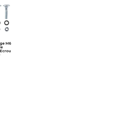
age M6
de
 Ecrou
e