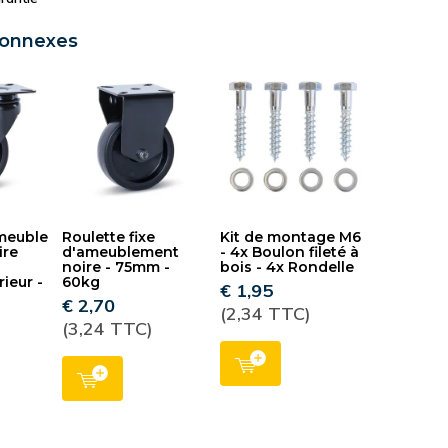
connexes
 meuble
Roulette fixe
Kit de montage M6
ire
d'ameublement
- 4x Boulon fileté à
noire - 75mm -
bois - 4x Rondelle
ieur -
60kg
€ 1,95
g
€ 2,70
(2,34 TTC)
(3,24 TTC)