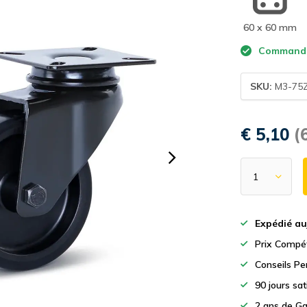
60 x 60 mm
Commande a
SKU:
M3-75
€ 5,10
(
Expédié au
Prix Compét
Conseils Pe
90 jours sa
2 ans de Ga