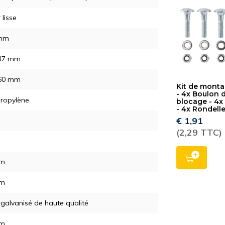
 lisse
mm
 37 mm
 60 mm
Kit de mont
- 4x Boulon 
propylène
blocage - 4x
- 4x Rondell
€ 1,91
(2,29 TTC)
mm
mm
 galvanisé de haute qualité
mm