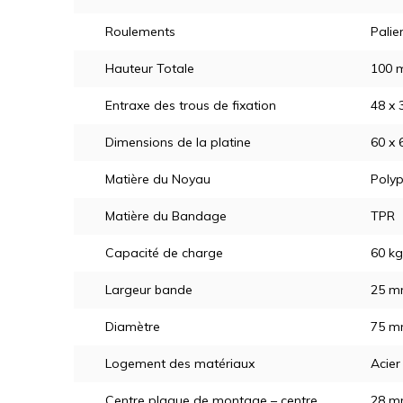
Roulements
Palier
Hauteur Totale
100 
Entraxe des trous de fixation
48 x
Dimensions de la platine
60 x
Matière du Noyau
Poly
Matière du Bandage
TPR
Capacité de charge
60 kg
Largeur bande
25 
Diamètre
75 
Logement des matériaux
Acier
Centre plaque de montage – centre
28 