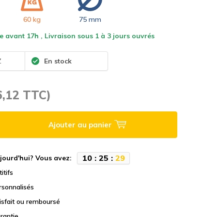
60 kg
75 mm
vant 17h , Livraison sous 1 à 3 jours ouvrés
Z
En stock
6,12 TTC)
Ajouter au panier
1
0
:
2
5
:
2
9
jourd'hui? Vous avez:
itifs
rsonnalisés
tisfait ou remboursé
rantie