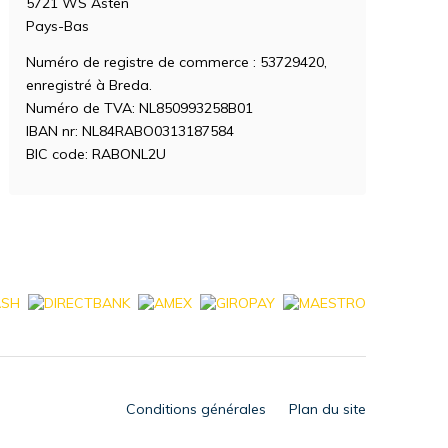
5721 WS Asten
Pays-Bas
Numéro de registre de commerce : 53729420,
enregistré à Breda.
Numéro de TVA: NL850993258B01
IBAN nr: NL84RABO0313187584
BIC code: RABONL2U
Conditions générales
Plan du site