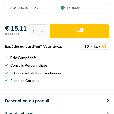
SKU:
0346.30.37125
En stock
€ 15,11
(18,14 TTC)
1
2
:
1
4
:
3
3
Expédié aujourd'hui? Vous avez:
Prix Compétitifs
Conseils Personnalisés
90 jours satisfait ou remboursé
2 ans de Garantie
Description du produit
Spécifications