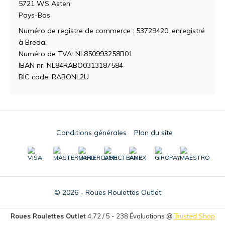
5721 WS Asten
Pays-Bas
Numéro de registre de commerce : 53729420, enregistré
à Breda.
Numéro de TVA: NL850993258B01
IBAN nr: NL84RABO0313187584
BIC code: RABONL2U
Conditions générales
Plan du site
© 2026 - Roues Roulettes Outlet
Roues Roulettes Outlet
4,72
/
5
-
238
Évaluations @
Trusted Shop