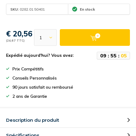
SKU:
0282.01.50401
En stock
€ 20,56
(24,67 TTC)
0
9
:
5
5
:
0
5
Expédié aujourd'hui? Vous avez:
Prix Compétitifs
Conseils Personnalisés
90 jours satisfait ou remboursé
2 ans de Garantie
Description du produit
Spécifications