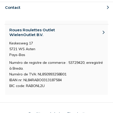
Contact
Roues Roulettes Outlet
WielenOutlet B.V.
Keskesweg 17
5721 WS Asten
Pays-Bas
Numéro de registre de commerce : 53729420, enregistré
à Breda.
Numéro de TVA: NL850993258B01
IBAN nr: NL84RABO0313187584
BIC code: RABONL2U