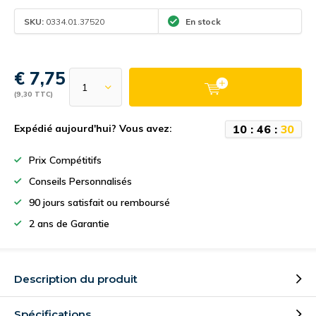
SKU:
0334.01.37520
En stock
€ 7,75
(9,30 TTC)
1
0
:
4
6
:
3
0
Expédié aujourd'hui? Vous avez:
Prix Compétitifs
Conseils Personnalisés
90 jours satisfait ou remboursé
2 ans de Garantie
Description du produit
Spécifications