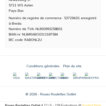
5721 WS Asten
Pays-Bas
Numéro de registre de commerce : 53729420, enregistré
à Breda.
Numéro de TVA: NL850993258B01
IBAN nr: NL84RABO0313187584
BIC code: RABONL2U
Conditions générales
Plan du site
© 2026 - Roues Roulettes Outlet
Roues Roulettes Outlet
4,72
/
5
-
238
Évaluations @
Trusted Shop