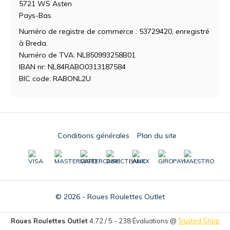
5721 WS Asten
Pays-Bas
Numéro de registre de commerce : 53729420, enregistré
à Breda.
Numéro de TVA: NL850993258B01
IBAN nr: NL84RABO0313187584
BIC code: RABONL2U
Conditions générales
Plan du site
© 2026 - Roues Roulettes Outlet
Roues Roulettes Outlet
4,72
/
5
-
238
Évaluations @
Trusted Shop