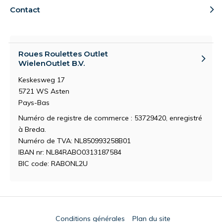
Contact
Roues Roulettes Outlet
WielenOutlet B.V.
Keskesweg 17
5721 WS Asten
Pays-Bas
Numéro de registre de commerce : 53729420, enregistré
à Breda.
Numéro de TVA: NL850993258B01
IBAN nr: NL84RABO0313187584
BIC code: RABONL2U
Conditions générales
Plan du site