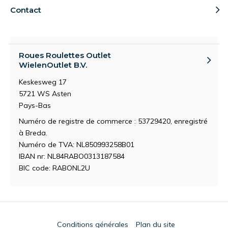
Contact
Roues Roulettes Outlet
WielenOutlet B.V.
Keskesweg 17
5721 WS Asten
Pays-Bas
Numéro de registre de commerce : 53729420, enregistré
à Breda.
Numéro de TVA: NL850993258B01
IBAN nr: NL84RABO0313187584
BIC code: RABONL2U
Conditions générales
Plan du site