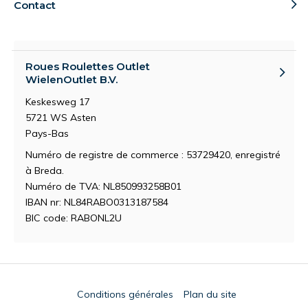
Contact
Roues Roulettes Outlet
WielenOutlet B.V.
Keskesweg 17
5721 WS Asten
Pays-Bas
Numéro de registre de commerce : 53729420, enregistré
à Breda.
Numéro de TVA: NL850993258B01
IBAN nr: NL84RABO0313187584
BIC code: RABONL2U
Conditions générales
Plan du site