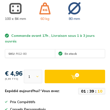
100 x 84 mm
60 kg
80 mm
Commande avant 17h , Livraison sous 1 à 3 jours
ouvrés
SKU:
RG2-80
En stock
€ 4,96
(5,95 TTC)
0
1
:
3
9
:
0
9
Expédié aujourd'hui? Vous avez:
Prix Compétitifs
Conseils Personnalisés