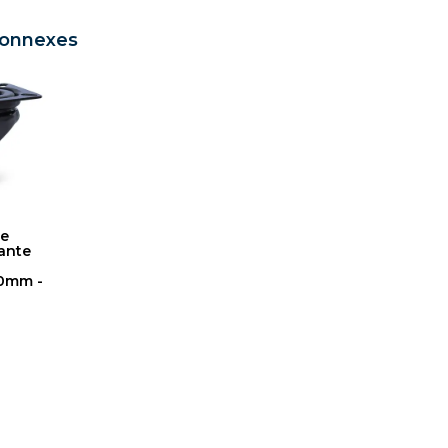
connexes
re
ante
50mm -