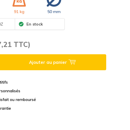
91 kg
50 mm
0Z
En stock
7,21 TTC)
Ajouter au panier
itifs
rsonnalisés
tisfait ou remboursé
rantie