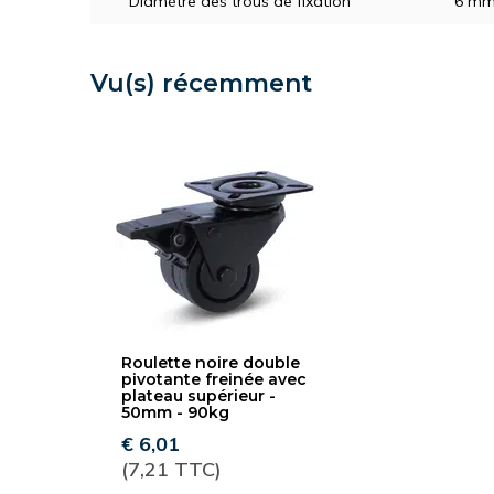
Diamètre des trous de fixation
6 m
Vu(s) récemment
Roulette noire double
pivotante freinée avec
plateau supérieur -
50mm - 90kg
€ 6,01
(7,21 TTC)