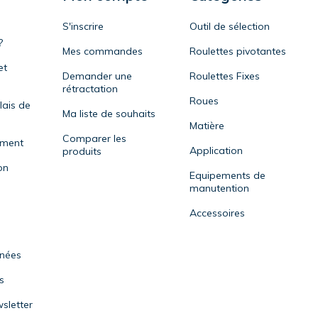
S'inscrire
Outil de sélection
?
Mes commandes
Roulettes pivotantes
et
Demander une
Roulettes Fixes
rétractation
Roues
lais de
Ma liste de souhaits
Matière
Comparer les
ement
Application
produits
on
Equipements de
manutention
Accessoires
nnées
s
sletter