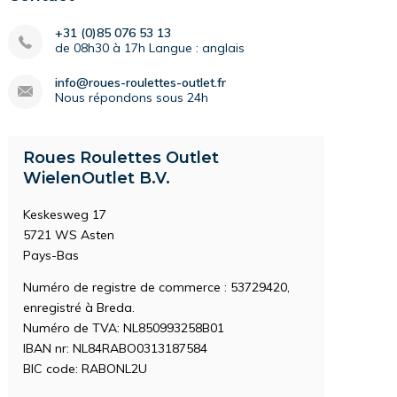
+31 (0)85 076 53 13
de 08h30 à 17h Langue : anglais
info@roues-roulettes-outlet.fr
Nous répondons sous 24h
Roues Roulettes Outlet
WielenOutlet B.V.
Keskesweg 17
5721 WS Asten
Pays-Bas
Numéro de registre de commerce : 53729420,
enregistré à Breda.
Numéro de TVA: NL850993258B01
IBAN nr: NL84RABO0313187584
BIC code: RABONL2U