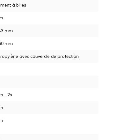
ment à billes
mm
 43 mm
 60 mm
ropylène avec couvercle de protection
m - 2x
mm
mm