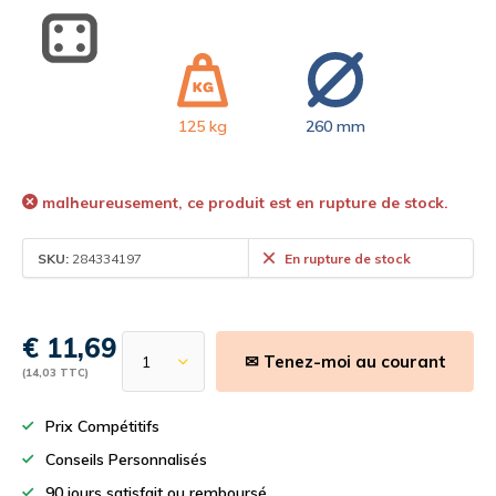
125 kg
260 mm
malheureusement, ce produit est en rupture de stock.
SKU:
284334197
En rupture de stock
€ 11,69
✉ Tenez-moi au courant
(14,03 TTC)
Prix Compétitifs
Conseils Personnalisés
90 jours satisfait ou remboursé