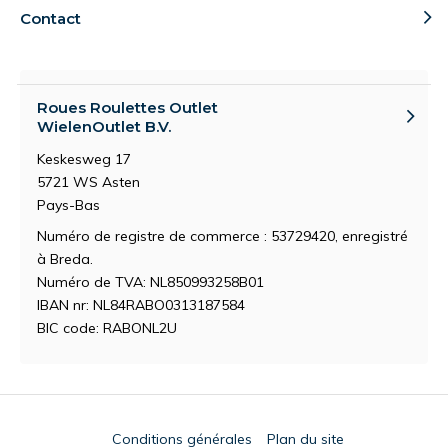
Contact
Roues Roulettes Outlet
WielenOutlet B.V.
Keskesweg 17
5721 WS Asten
Pays-Bas
Numéro de registre de commerce : 53729420, enregistré
à Breda.
Numéro de TVA: NL850993258B01
IBAN nr: NL84RABO0313187584
BIC code: RABONL2U
Conditions générales
Plan du site