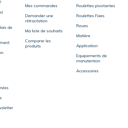
?
Mes commandes
Roulettes pivotantes
et
Demander une
Roulettes Fixes
rétractation
Roues
lais de
Ma liste de souhaits
Matière
Comparer les
ement
Application
produits
on
Equipements de
manutention
Accessoires
nnées
s
sletter