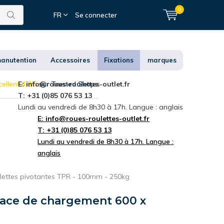
0
FR
Se connecter
anutention
Accessoires
Fixations
marques
ellent 4,8/5
E:
info@roues-roulettes-outlet.fr
sur Trusted Shops
T: +31 (0)85 076 53 13
Lundi au vendredi de 8h30 à 17h. Langue : anglais
E:
info@roues-roulettes-outlet.fr
T: +31 (0)85 076 53 13
Lundi au vendredi de 8h30 à 17h. Langue :
anglais
ulettes pivotantes TPR - 100mm - 250kg
rface de chargement 600 x