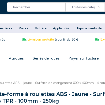
Toutes les catégories
es Fixes
Roues
Matière
Application
Equipements de m
vrés
Livraison gratuite
à partir de 50 €
Exc
Marques
Seriés de roues
Payer sur facture
 roulettes ABS - Jaune - Surface de chargement 600 x 400mm - 4 ro
ate-forme à roulettes ABS - Jaune - Su
s TPR - 100mm - 250kg