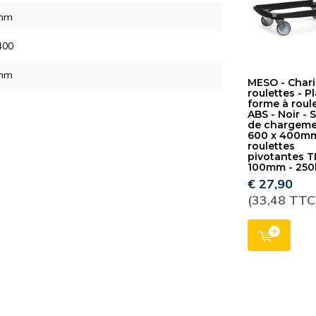
mm
400
mm
MESO - Chari
roulettes - P
forme à roul
ABS - Noir - 
de chargem
600 x 400mm
roulettes
pivotantes T
100mm - 250
€ 27,90
(33,48 TTC