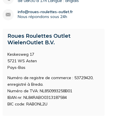
de 08h30 à 17h Langue : anglais
info@roues-roulettes-outlet.fr
Nous répondons sous 24h
Roues Roulettes Outlet
WielenOutlet B.V.
Keskesweg 17
5721 WS Asten
Pays-Bas
Numéro de registre de commerce : 53729420,
enregistré à Breda.
Numéro de TVA: NL850993258B01
IBAN nr: NL84RABO0313187584
BIC code: RABONL2U