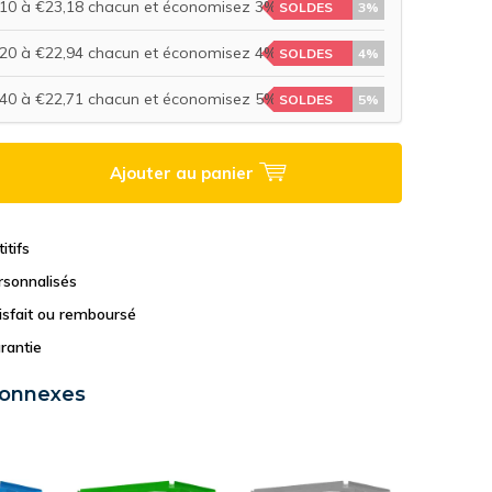
10 à €23,18 chacun et économisez 3%
SOLDES
3%
20 à €22,94 chacun et économisez 4%
SOLDES
4%
40 à €22,71 chacun et économisez 5%
SOLDES
5%
Ajouter au panier
itifs
rsonnalisés
tisfait ou remboursé
rantie
connexes