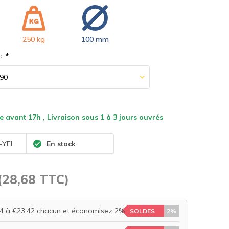
250 kg
100 mm
x:
*
vant 17h , Livraison sous 1 à 3 jours ouvrés
YEL
En stock
(28,68 TTC)
4 à €23,42 chacun et économisez 2%
SOLDES
2%