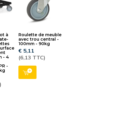
ot à
Roulette de meuble
late-
avec trou central -
ettes
100mm - 90kg
Surface
€ 5,11
ent
(6,13 TTC)
 - 4
PR -
kg
)