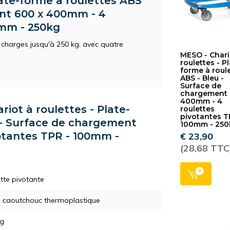
late-forme à roulettes ABS
ent 600 x 400mm - 4
0mm - 250kg
 charges jusqu'à 250 kg, avec quatre
MESO - Chari
roulettes - P
forme à roul
ABS - Bleu -
Surface de
chargement 
400mm - 4
riot à roulettes - Plate-
roulettes
pivotantes T
 - Surface de chargement
100mm - 250
otantes TPR - 100mm -
€ 23,90
(28,68 TTC
tte pivotante
- caoutchouc thermoplastique
kg