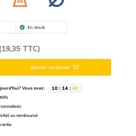
En stock
(19,35 TTC)
Ajouter au panier
1
0
:
1
4
:
4
2
jourd'hui? Vous avez:
itifs
rsonnalisés
tisfait ou remboursé
rantie