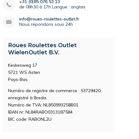
+31 (0)85 076 53 13
de 08h30 à 17h Langue : anglais
info@roues-roulettes-outlet.fr
Nous répondons sous 24h
Roues Roulettes Outlet
WielenOutlet B.V.
Keskesweg 17
5721 WS Asten
Pays-Bas
Numéro de registre de commerce : 53729420,
enregistré à Breda.
Numéro de TVA: NL850993258B01
IBAN nr: NL84RABO0313187584
BIC code: RABONL2U