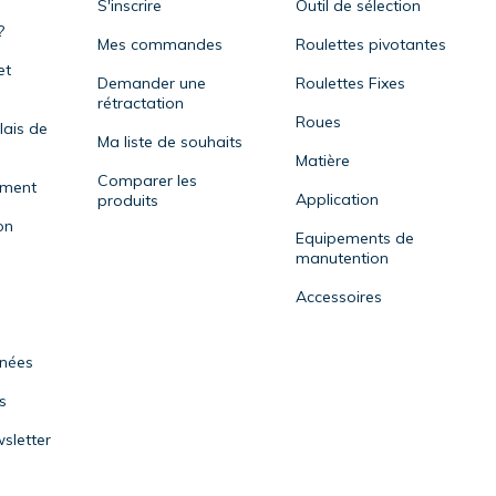
S'inscrire
Outil de sélection
?
Mes commandes
Roulettes pivotantes
et
Demander une
Roulettes Fixes
rétractation
Roues
lais de
Ma liste de souhaits
Matière
Comparer les
ement
Application
produits
on
Equipements de
manutention
Accessoires
nnées
s
sletter