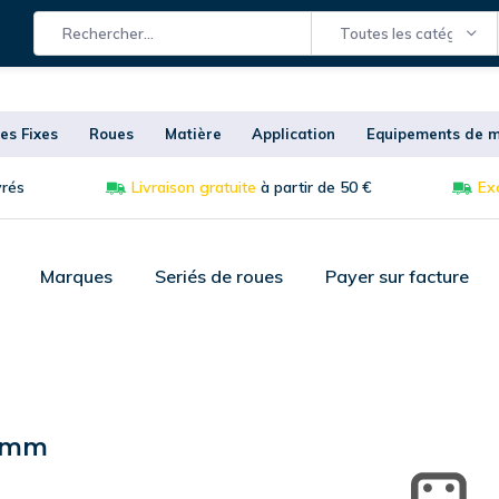
Toutes les catégories
es Fixes
Roues
Matière
Application
Equipements de m
vrés
Livraison gratuite
à partir de 50 €
Exc
Marques
Seriés de roues
Payer sur facture
00mm