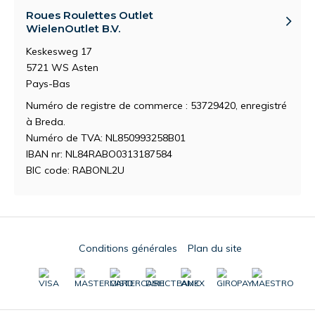
Roues Roulettes Outlet
WielenOutlet B.V.
Keskesweg 17
5721 WS Asten
Pays-Bas
Numéro de registre de commerce : 53729420, enregistré
à Breda.
Numéro de TVA: NL850993258B01
IBAN nr: NL84RABO0313187584
BIC code: RABONL2U
Conditions générales
Plan du site