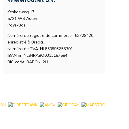
WielenOutlet B.V.
Keskesweg 17
5721 WS Asten
Pays-Bas
Numéro de registre de commerce : 53729420,
enregistré à Breda.
Numéro de TVA: NL850993258B01
IBAN nr: NL84RABO0313187584
BIC code: RABONL2U