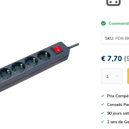
Commande a
SKU:
PD6-B
€ 7,70
(
Prix Compét
Conseils Pe
90 jours sa
2 ans de Ga