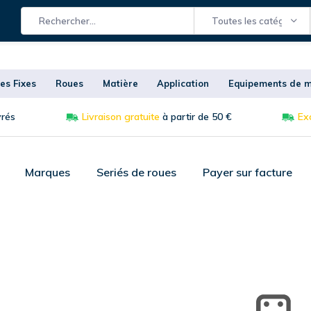
Toutes les catégories
es Fixes
Roues
Matière
Application
Equipements de m
vrés
Livraison gratuite
à partir de 50 €
Exc
Marques
Seriés de roues
Payer sur facture