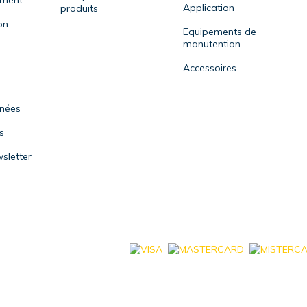
ement
Application
produits
on
Equipements de
manutention
Accessoires
nnées
s
sletter