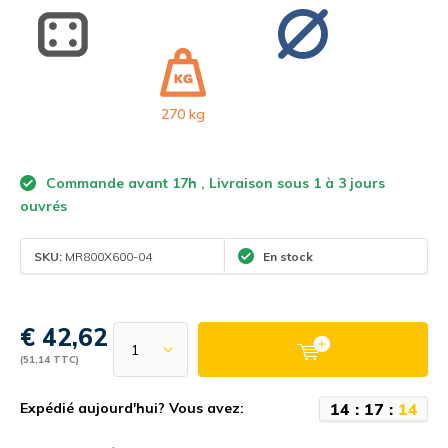
270 kg
Commande avant 17h , Livraison sous 1 à 3 jours
ouvrés
SKU:
MR800X600-04
En stock
€ 42,62
(51,14 TTC)
1
4
:
1
7
:
1
4
Expédié aujourd'hui? Vous avez: