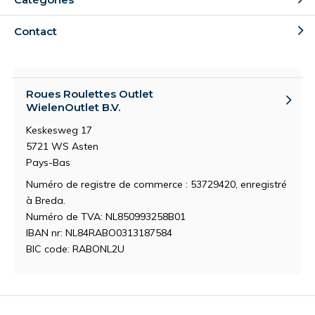
Contact
Roues Roulettes Outlet
WielenOutlet B.V.
Keskesweg 17
5721 WS Asten
Pays-Bas
Numéro de registre de commerce : 53729420, enregistré
à Breda.
Numéro de TVA: NL850993258B01
IBAN nr: NL84RABO0313187584
BIC code: RABONL2U