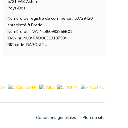
5721 WS Asten
Pays-Bas
Numéro de registre de commerce : 53729420,
enregistré à Breda.
Numéro de TVA: NL850993258B01
IBAN nr: NL84RABO0313187584
BIC code: RABONL2U
Conditions générales
Plan du site