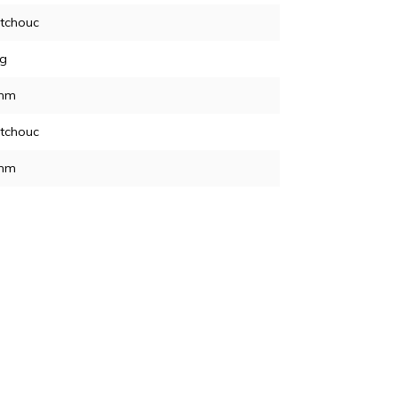
tchouc
kg
mm
tchouc
mm