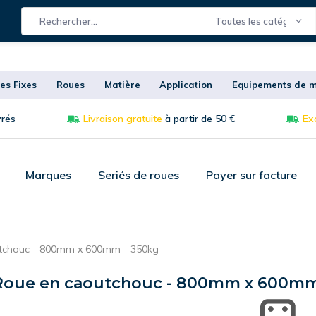
Toutes les catégories
es Fixes
Roues
Matière
Application
Equipements de m
vrés
Livraison gratuite
à partir de 50 €
Exc
Marques
Seriés de roues
Payer sur facture
outchouc - 800mm x 600mm - 350kg
- Roue en caoutchouc - 800mm x 600mm