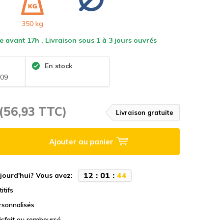
350 kg
vant 17h , Livraison sous 1 à 3 jours ouvrés
En stock
09
(56,93 TTC)
Livraison gratuite
Ajouter au panier
1
2
:
0
1
:
4
3
jourd'hui? Vous avez:
itifs
rsonnalisés
tisfait ou remboursé