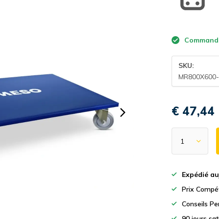
Commande a
SKU:
MR800X600-
€ 47,44
Expédié au
Prix Compét
Conseils Pe
90 jours sa