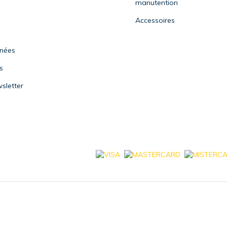
manutention
Accessoires
nnées
s
sletter