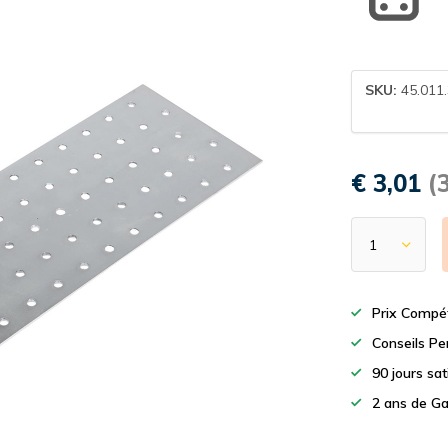
SKU:
45.011
€ 3,01
(
Prix Compét
Conseils Pe
90 jours sa
2 ans de Ga