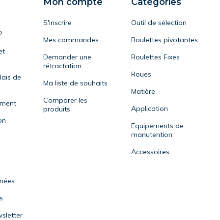
Mon compte
Catégories
S'inscrire
Outil de sélection
?
Mes commandes
Roulettes pivotantes
et
Demander une
Roulettes Fixes
rétractation
Roues
lais de
Ma liste de souhaits
Matière
Comparer les
ement
Application
produits
on
Equipements de
manutention
Accessoires
nnées
s
sletter