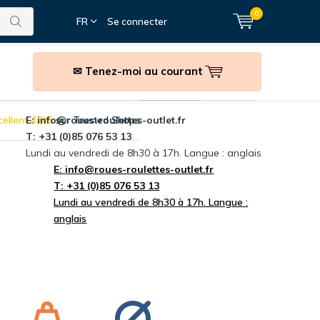
0
FR
Se connecter
✉ Tenez-moi au courant
anutention
Accessoires
Fixations
marques
ellent 4,8/5
E:
info@roues-roulettes-outlet.fr
sur Trusted Shops
T: +31 (0)85 076 53 13
Lundi au vendredi de 8h30 à 17h. Langue : anglais
E:
info@roues-roulettes-outlet.fr
T: +31 (0)85 076 53 13
Lundi au vendredi de 8h30 à 17h. Langue :
anglais