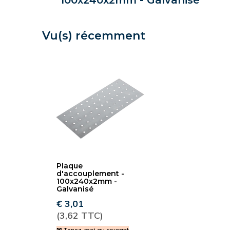
100x240x2mm - Galvanisé
Vu(s) récemment
Plaque
d'accouplement -
100x240x2mm -
Galvanisé
€ 3,01
(3,62 TTC)
✉ Tenez-moi au courant