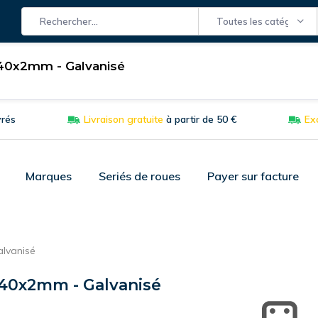
Toutes les catégories
40x2mm - Galvanisé
es Fixes
Roues
Matière
Application
Equipements de m
vrés
Livraison gratuite
à partir de 50 €
Exc
Marques
Seriés de roues
Payer sur facture
lvanisé
40x2mm - Galvanisé