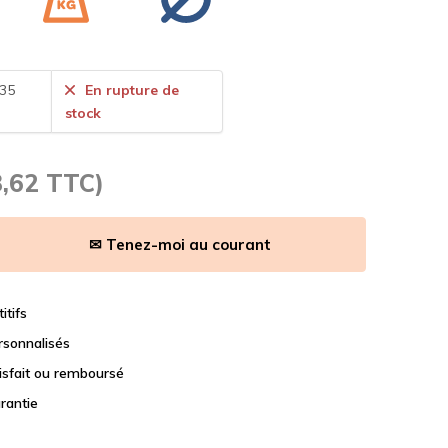
.35
En rupture de
stock
3,62 TTC)
✉ Tenez-moi au courant
itifs
rsonnalisés
tisfait ou remboursé
rantie