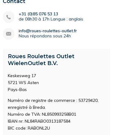
Contact
+31 (0)85 076 53 13
de 08h30 à 17h Langue : anglais
info@roues-roulettes-outlet.fr
Nous répondons sous 24h
Roues Roulettes Outlet
WielenOutlet B.V.
Keskesweg 17
5721 WS Asten
Pays-Bas
Numéro de registre de commerce : 53729420,
enregistré à Breda.
Numéro de TVA: NL850993258B01
IBAN nr: NL84RABO0313187584
BIC code: RABONL2U