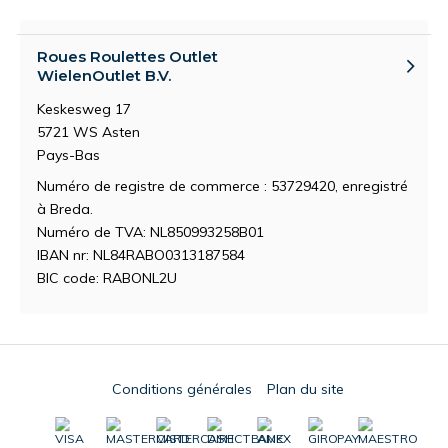
Roues Roulettes Outlet
WielenOutlet B.V.
Keskesweg 17
5721 WS Asten
Pays-Bas
Numéro de registre de commerce : 53729420, enregistré
à Breda.
Numéro de TVA: NL850993258B01
IBAN nr: NL84RABO0313187584
BIC code: RABONL2U
Conditions générales
Plan du site