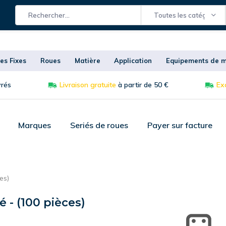
Toutes les catégories
es Fixes
Roues
Matière
Application
Equipements de m
vrés
Livraison gratuite
à partir de 50 €
Exc
Marques
Seriés de roues
Payer sur facture
es)
 - (100 pièces)