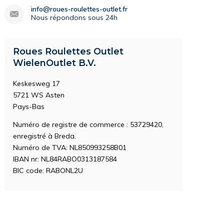
info@roues-roulettes-outlet.fr
Nous répondons sous 24h
Roues Roulettes Outlet
WielenOutlet B.V.
Keskesweg 17
5721 WS Asten
Pays-Bas
Numéro de registre de commerce : 53729420,
enregistré à Breda.
Numéro de TVA: NL850993258B01
IBAN nr: NL84RABO0313187584
BIC code: RABONL2U