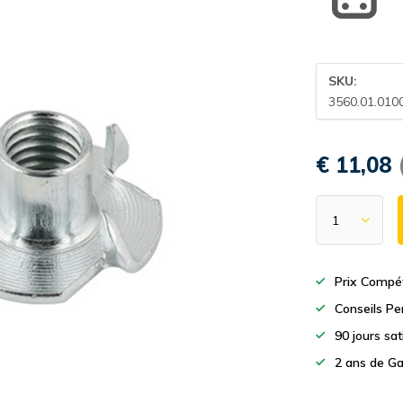
SKU:
3560.01.010
€ 11,08
Prix Compét
Conseils Pe
90 jours sa
2 ans de Ga