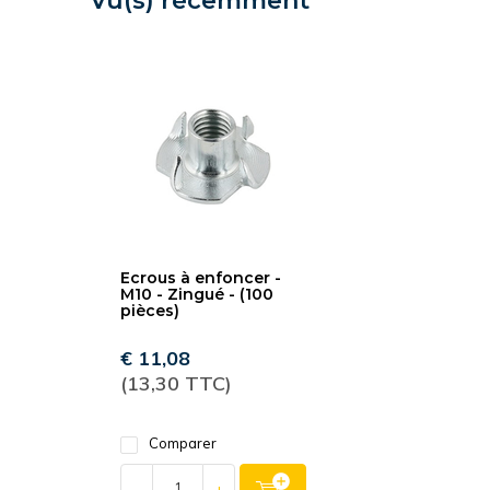
Vu(s) récemment
Ecrous à enfoncer -
M10 - Zingué - (100
pièces)
€ 11,08
(13,30 TTC)
Comparer
-
+