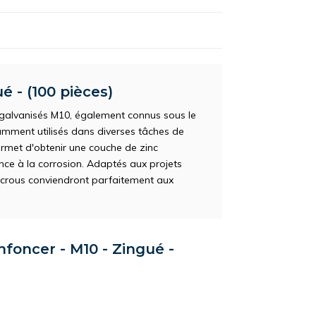
é - (100 pièces)
s galvanisés M10, également connus sous le
mment utilisés dans diverses tâches de
ermet d'obtenir une couche de zinc
ance à la corrosion. Adaptés aux projets
s écrous conviendront parfaitement aux
nfoncer - M10 - Zingué -