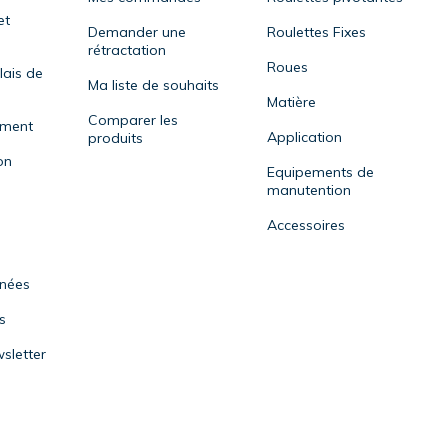
et
Demander une
Roulettes Fixes
rétractation
Roues
lais de
Ma liste de souhaits
Matière
Comparer les
ement
Application
produits
on
Equipements de
manutention
Accessoires
nnées
s
sletter