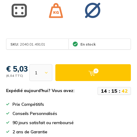
SKU:
2040.01.49101
En stock
€ 5,03
(6,04 TTC)
1
4
:
1
5
:
4
2
Expédié aujourd'hui? Vous avez:
Prix Compétitifs
Conseils Personnalisés
90 jours satisfait ou remboursé
2 ans de Garantie