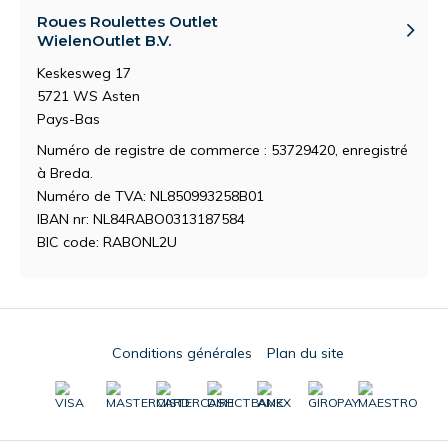
Roues Roulettes Outlet
WielenOutlet B.V.
Keskesweg 17
5721 WS Asten
Pays-Bas
Numéro de registre de commerce : 53729420, enregistré
à Breda.
Numéro de TVA: NL850993258B01
IBAN nr: NL84RABO0313187584
BIC code: RABONL2U
Conditions générales
Plan du site