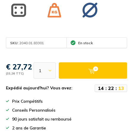
SKU:
2040.01.83301
En stock
€ 27,72
(33,26 TTC)
1
4
:
2
2
:
1
3
Expédié aujourd'hui? Vous avez:
Prix Compétitifs
Conseils Personnalisés
90 jours satisfait ou remboursé
2 ans de Garantie