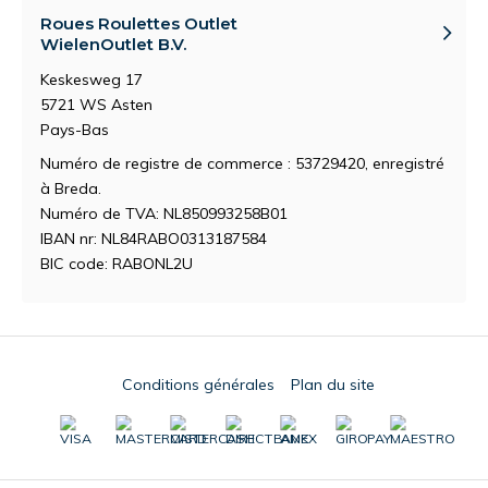
Roues Roulettes Outlet
WielenOutlet B.V.
Keskesweg 17
5721 WS Asten
Pays-Bas
Numéro de registre de commerce : 53729420, enregistré
à Breda.
Numéro de TVA: NL850993258B01
IBAN nr: NL84RABO0313187584
BIC code: RABONL2U
Conditions générales
Plan du site