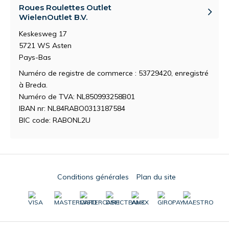
Roues Roulettes Outlet
WielenOutlet B.V.
Keskesweg 17
5721 WS Asten
Pays-Bas
Numéro de registre de commerce : 53729420, enregistré
à Breda.
Numéro de TVA: NL850993258B01
IBAN nr: NL84RABO0313187584
BIC code: RABONL2U
Conditions générales
Plan du site