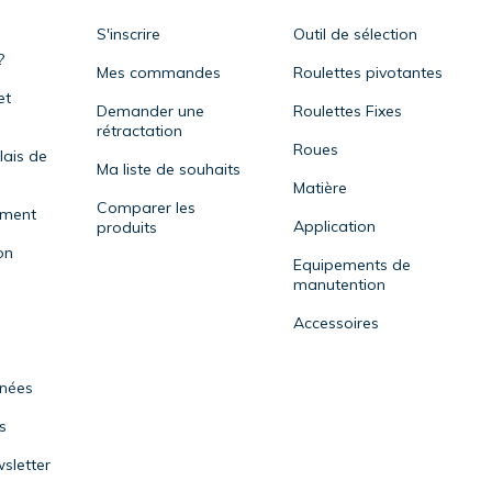
S'inscrire
Outil de sélection
?
Mes commandes
Roulettes pivotantes
et
Demander une
Roulettes Fixes
rétractation
Roues
lais de
Ma liste de souhaits
Matière
Comparer les
ement
Application
produits
on
Equipements de
manutention
Accessoires
nnées
s
sletter