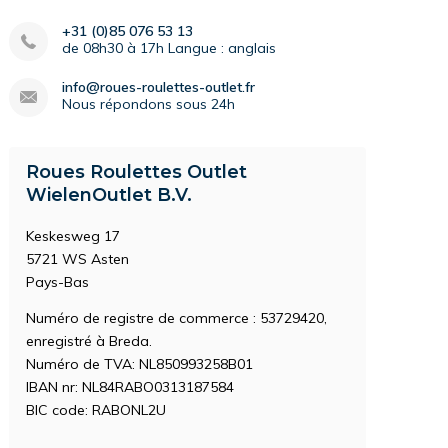
+31 (0)85 076 53 13
de 08h30 à 17h Langue : anglais
info@roues-roulettes-outlet.fr
Nous répondons sous 24h
Roues Roulettes Outlet
WielenOutlet B.V.
Keskesweg 17
5721 WS Asten
Pays-Bas
Numéro de registre de commerce : 53729420,
enregistré à Breda.
Numéro de TVA: NL850993258B01
IBAN nr: NL84RABO0313187584
BIC code: RABONL2U