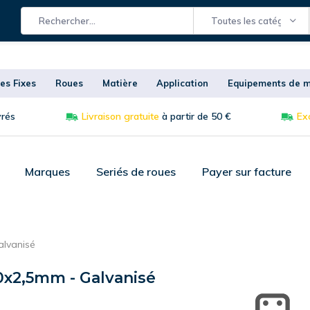
Toutes les catégories
es Fixes
Roues
Matière
Application
Equipements de m
vrés
Livraison gratuite
à partir de 50 €
Exc
Marques
Seriés de roues
Payer sur facture
alvanisé
0x2,5mm - Galvanisé