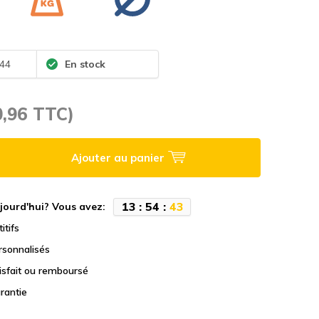
.44
En stock
0,96 TTC)
Ajouter au panier
1
3
:
5
4
:
4
3
jourd'hui? Vous avez:
itifs
rsonnalisés
tisfait ou remboursé
rantie