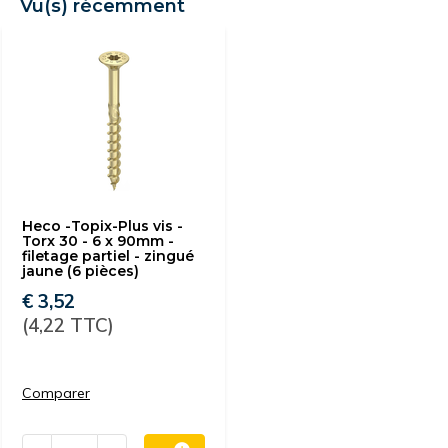
Vu(s) récemment
Heco -Topix-Plus vis -
Torx 30 - 6 x 90mm -
filetage partiel - zingué
jaune (6 pièces)
€ 3,52
(4,22 TTC)
Comparer