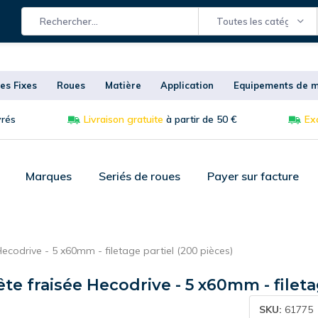
Toutes les catégories
es Fixes
Roues
Matière
Application
Equipements de m
vrés
Livraison gratuite
à partir de 50 €
Exc
Marques
Seriés de roues
Payer sur facture
Hecodrive - 5 x60mm - filetage partiel (200 pièces)
tête fraisée Hecodrive - 5 x60mm - fileta
SKU:
61775