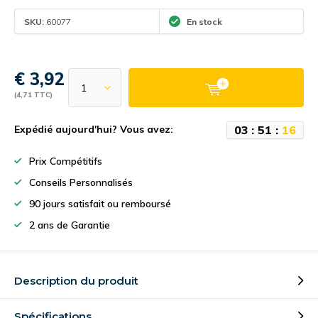
SKU:
60077
En stock
€ 3,92
(4,71 TTC)
0
3
:
5
1
:
1
6
Expédié aujourd'hui? Vous avez:
Prix Compétitifs
Conseils Personnalisés
90 jours satisfait ou remboursé
2 ans de Garantie
Description du produit
Spécifications