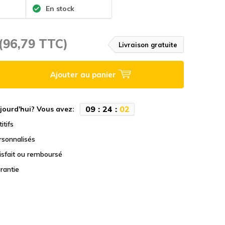
En stock
(96,79 TTC)
Livraison gratuite
Ajouter au panier
0
9
:
2
4
:
0
1
jourd'hui? Vous avez:
itifs
rsonnalisés
tisfait ou remboursé
rantie