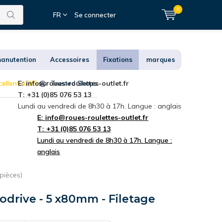
0
FR
Se connecter
anutention
Accessoires
Fixations
marques
ellent 4,8/5
E:
info@roues-roulettes-outlet.fr
sur Trusted Shops
T: +31 (0)85 076 53 13
Lundi au vendredi de 8h30 à 17h. Langue : anglais
E:
info@roues-roulettes-outlet.fr
T: +31 (0)85 076 53 13
Lundi au vendredi de 8h30 à 17h. Langue :
anglais
pièces)
codrive - 5 x80mm - Filetage