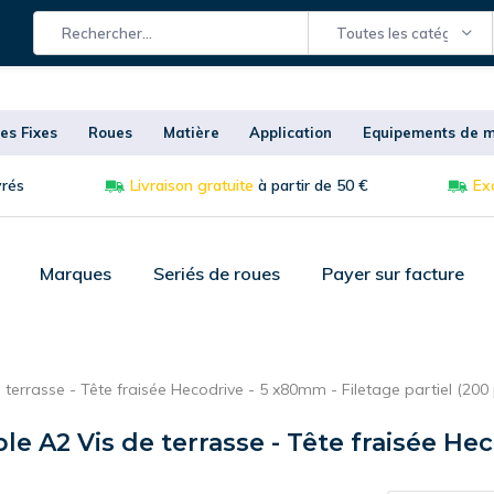
Toutes les catégories
es Fixes
Roues
Matière
Application
Equipements de m
vrés
Livraison gratuite
à partir de 50 €
Exc
Marques
Seriés de roues
Payer sur facture
 terrasse - Tête fraisée Hecodrive - 5 x80mm - Filetage partiel (200 
le A2 Vis de terrasse - Tête fraisée He