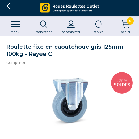
0
menu
rechercher
se connecter
service
panier
Roulette fixe en caoutchouc gris 125mm -
100kg - Rayée C
Comparer
-20%
SOLDES