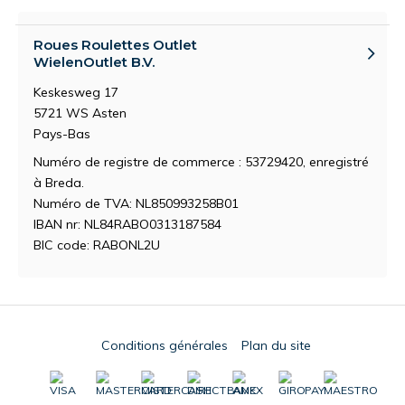
Roues Roulettes Outlet
WielenOutlet B.V.
Keskesweg 17
5721 WS Asten
Pays-Bas
Numéro de registre de commerce : 53729420, enregistré
à Breda.
Numéro de TVA: NL850993258B01
IBAN nr: NL84RABO0313187584
BIC code: RABONL2U
Conditions générales
Plan du site