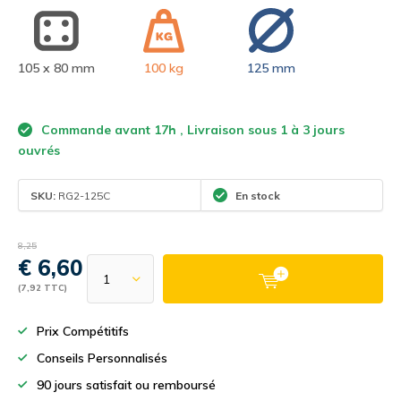
105 x 80 mm
100 kg
125 mm
Commande avant 17h , Livraison sous 1 à 3 jours
ouvrés
SKU:
RG2-125C
En stock
8,25
€ 6,60
(7,92 TTC)
Prix Compétitifs
Conseils Personnalisés
90 jours satisfait ou remboursé